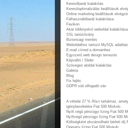
Keresőbarát kialakítás
Keresőoptimalizálás beállítások elv
Online marketing beállítások elvégzé
Felhasználóbarát kialakítása
Favikon
Akár többnyelvű weboldal kialakítása
SSL tanúsítvány
Biztonsági mentés
Weboldalhoz tartozó MySQL adatbáz
E-mail címed a domainhez
Egyszerű web design tervezés
Képváltó / Slider
Szöveges aloldal kialakítás
Galéria
Blog
Fix fejléc
GDPR süti elfogadó sáv
A vételár 27 % Áfa-t tartalmaz, amely
igénybevételére Fiat 500 Miskolc
Nyílt végű pénzügyi lízing Fiat 500 M
Nyíltvégű pénzügyi lízing Fiat 500 M
Költségként elszámolható bérleti díj 
Operatív lízing Fiat 500 Miskolc