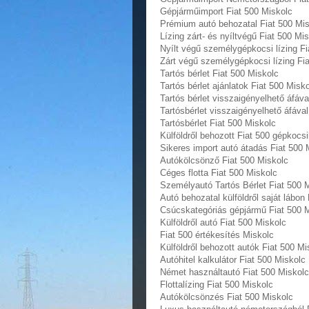
Gépjárműimport Fiat 500 Miskolc
Prémium autó behozatal Fiat 500 Mi
Lízing zárt- és nyíltvégű Fiat 500 Mi
Nyílt végű személygépkocsi lízing Fi
Zárt végű személygépkocsi lízing Fi
Tartós bérlet Fiat 500 Miskolc
Tartós bérlet ajánlatok Fiat 500 Misk
Tartós bérlet visszaigényelhető áfáva
Tartósbérlet visszaigényelhető áfával
Tartósbérlet Fiat 500 Miskolc
Külföldről behozott Fiat 500 gépkocs
Sikeres import autó átadás Fiat 500 
Autókölcsönző Fiat 500 Miskolc
Céges flotta Fiat 500 Miskolc
Személyautó Tartós Bérlet Fiat 500 
Autó behozatal külföldről saját lábon
Csúcskategóriás gépjármű Fiat 500 
Külföldről autó Fiat 500 Miskolc
Fiat 500 értékesítés Miskolc
Külföldről behozott autók Fiat 500 Mi
Autóhitel kalkulátor Fiat 500 Miskolc
Német használtautó Fiat 500 Miskolc
Flottalízing Fiat 500 Miskolc
Autókölcsönzés Fiat 500 Miskolc