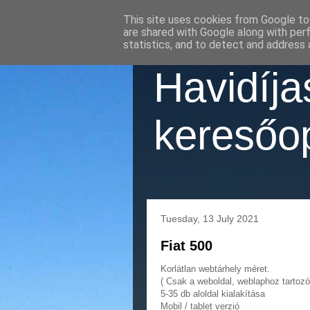
This site uses cookies from Google to 
are shared with Google along with per
statistics, and to detect and address 
Havidíj
keresőop
Tuesday, 13 July 2021
Fiat 500
Korlátlan webtárhely méret.
( Csak a weboldal, weblaphoz tartozó 
5-35 db aloldal kialakítása
Mobil / tablet verzió