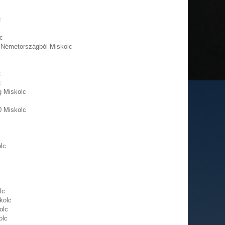
c
c
k Németországból Miskolc
c
c
g Miskolc
00 Miskolc
lc
lc
kolc
olc
olc