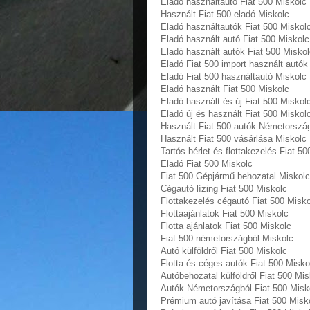
Eladó használtautó Fiat 500 Miskolc
Használt Fiat 500 eladó Miskolc
Eladó használtautók Fiat 500 Miskol
Eladó használt autó Fiat 500 Miskolc
Eladó használt autók Fiat 500 Miskol
Eladó Fiat 500 import használt autó
Eladó Fiat 500 használtautó Miskolc
Eladó használt Fiat 500 Miskolc
Eladó használt és új Fiat 500 Miskol
Eladó új és használt Fiat 500 Miskol
Használt Fiat 500 autók Németorszá
Használt Fiat 500 vásárlása Miskolc
Tartós bérlet és flottakezelés Fiat 5
Eladó Fiat 500 Miskolc
Fiat 500 Gépjármű behozatal‎ Miskolc
Cégautó lízing Fiat 500 Miskolc
Flottakezelés cégautó Fiat 500 Misko
Flottaajánlatok Fiat 500 Miskolc
Flotta ajánlatok Fiat 500 Miskolc
Fiat 500 németországból Miskolc
Autó külföldről Fiat 500 Miskolc
Flotta és céges autók Fiat 500 Misko
Autóbehozatal külföldről Fiat 500 Mis
Autók Németországból‎ Fiat 500 Misk
Prémium autó javítása Fiat 500 Misk