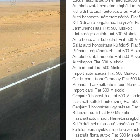
Luxus használtautó németországból 
Autóbehozatal németországból Fiat 
Külföldi használt autó vásárlás Fiat 
Autó behozatal németországból Fiat 
Külföldi autó forgalomba helyezés Fi
Járműhonosítás Fiat 500 Miskolc
Flotta céges autók Fiat 500 Miskolc
Autó behozatal külföldről Fiat 500 Mi
Saját autó honosítása külföldről Fiat
Prémium gépjárművek Fiat 500 Misk
Autóbehozatal menete Fiat 500 Misk
Autóimport Fiat 500 Miskolc
Autó import Fiat 500 Miskolc
Import autó átadás Fiat 500 Miskolc
Car Imports from Germany Fiat 500 
Prémium használtautó import Németo
Import cars Fiat 500 Miskolc
Gépjármű honosítás Fiat 500 Miskol
Használt külföldi autó lízing Fiat 500
Gépjármű honosítás ügyintézés Fiat
Behozott autó Fiat 500 Miskolc
Használtautó import Németországból 
Külföldről behozott autó vásárlása Fi
külföldi okmányokkal rendelkező aut
Használt flotta autók Fiat 500 Miskol