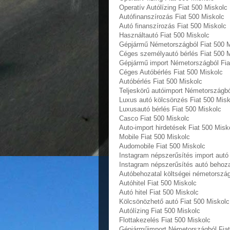
Operatív Autólízing Fiat 500 Miskolc
Autófinanszírozás Fiat 500 Miskolc
Autó finanszírozás Fiat 500 Miskolc
Használtautó Fiat 500 Miskolc
Gépjármű Németországból Fiat 500 M
Céges személyautó bérlés Fiat 500 
Gépjármű import Németországból Fia
Céges Autóbérlés Fiat 500 Miskolc
Autóbérlés Fiat 500 Miskolc
Teljeskörű autóimport Németországbó
Luxus autó kölcsönzés Fiat 500 Misk
Luxusautó bérlés Fiat 500 Miskolc
Casco Fiat 500 Miskolc
Auto-import hirdetések Fiat 500 Misk
Mobile Fiat 500 Miskolc
Audomobile Fiat 500 Miskolc
Instagram népszerűsítés import autó
Instagram népszerűsítés autó behoza
Autóbehozatal költségei németország
Autóhitel Fiat 500 Miskolc
Autó hitel Fiat 500 Miskolc
Kölcsönözhető autó Fiat 500 Miskolc
Autólízing Fiat 500 Miskolc
Flottakezelés Fiat 500 Miskolc
Gépjárműimport Németországból Fiat