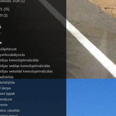
January 2026
(1)
21
(25)
20
(2)
ó
g...
s
sőépítészet
yerőszabályozás
idíjas keresőoptimalizálás
idíjas weblap keresőoptimalizálás
idíjas weboldal keresőoptimalizálás
aelhárítás
ásfelújítás
 lámpa
honi tippek
rendszer
vezés
atos vásárlás
árlási tippek