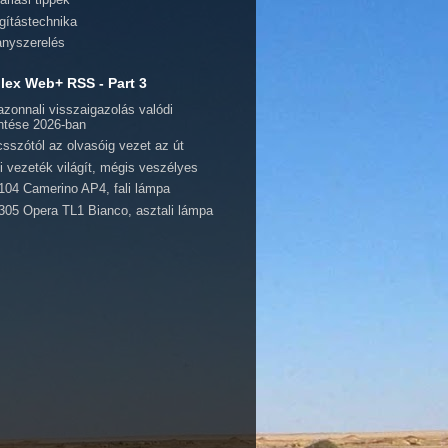
ágítástechnika
lanyszerelés
ex Web+ RSS - Part 3
azonnali visszaigazolás valódi
entése 2026-ban
csszótól az olvasóig vezet az út
i vezeték világít, mégis veszélyes
104 Camerino AP4, fali lámpa
305 Opera TL1 Bianco, asztali lámpa