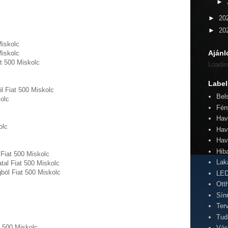
►
►
20
►
20
iskolc
Ajánl
Miskolc
t 500 Miskolc
Loadin
Label
l Fiat 500 Miskolc
Bel
olc
Fén
Hav
olc
Hav
Hav
Hib
 Fiat 500 Miskolc
Lak
tal Fiat 500 Miskolc
ból Fiat 500 Miskolc
LED
Ott
Sín
Ter
Tud
 500 Miskolc
Vás