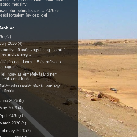
gsorod megsinyli
aszmotor-optimalizálás: a 2026-os
esési forgalom így oszlik el
Archive
26
(27)
July 2026
(4)
zemélyi kölcsön vagy lízing – amit 4
év múlva meg...
óliázás nem luxus – 5 év múlva is
megéri
 jel, hogy az érmefelvásárló nem
reális árat kínál
ielőtt gázszerelőt hívnál, van egy
döntés
June 2026
(5)
May 2026
(4)
April 2026
(7)
March 2026
(4)
February 2026
(2)