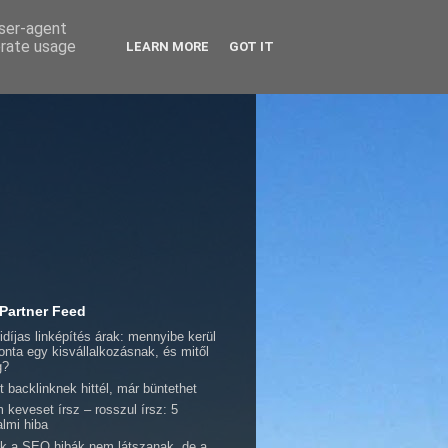
user-agent
erate usage
LEARN MORE
GOT IT
 Partner Feed
idíjas linképítés árak: mennyibe kerül
onta egy kisvállalkozásnak, és mitől
g?
t backlinknek hittél, már büntethet
 keveset írsz – rosszul írsz: 5
almi hiba
k a SEO hibák nem látszanak, de a