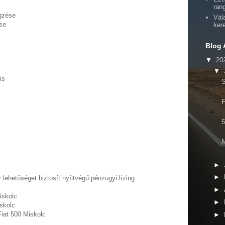
ran
égzése
Vál
se
ker
Blog 
▼
20
▼
is
S
F
5
M
►
►
 lehetőséget biztosít nyíltvégű pénzügyi lízing
►
iskolc
►
iskolc
Fiat 500 Miskolc
►