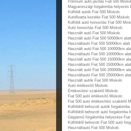
Prémium autó javítás Fiat 500 Misko
Magyarországi forgalomba helyezés 
Külföldi autók‎ Fiat 500 Miskolc
Autófloatta kezelés Fiat 500 Miskolc
Külföldi autó honosítás Fiat 500 Misk
Autó honosítás Fiat 500 Miskolc
Használt autó‎ Fiat 500 Miskolc
Használt autó‎ Fiat 500 50000km alat
Használtautó‎ Fiat 500 50000km alatt
Használt autó‎ Fiat 500 100000km ala
Használtautó‎ Fiat 500 100000km alat
Használt autó‎ Fiat 500 150000km ala
Használtautó‎ Fiat 500 150000km alat
Használt autó‎ Fiat 500 200000km ala
Használtautó‎ Fiat 500 200000km alat
Használt autó‎k Fiat 500 Miskolc
Autó értékesítő Miskolc
Értékesítési szakértő Miskolc
Fiat 500 autó értékesítő Miskolc
Fiat 500 autó értékesítési szakértő M
Külföldről behozott autók forgalomba
Külföldről behozott autó forgalomba 
Gépjármű forgalomba helyezése Fiat
Külföldről behozott Fiat 500 autó fo
Használtautó‎ Fiat 500 Miskolc