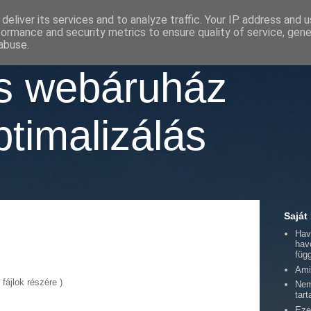
deliver its services and to analyze traffic. Your IP address and 
formance and security metrics to ensure quality of service, gen
abuse.
as webáruház
timalizálás
Saját
Hav
hav
füg
Ami
fájlok részére )
Nem
tart
Eze