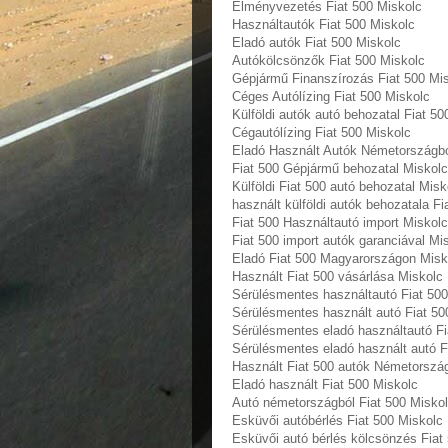
Élményvezetés Fiat 500 Miskolc
Használtautó‎k Fiat 500 Miskolc
Eladó autók Fiat 500 Miskolc
Autókölcsönzők Fiat 500 Miskolc
Gépjármű Finanszírozás Fiat 500 Mi
Céges Autólízing Fiat 500 Miskolc
Külföldi autók‎ autó behozatal Fiat 5
Cégautólízing Fiat 500 Miskolc
Eladó Használt Autók Németországbó
Fiat 500 Gépjármű behozatal Miskolc
Külföldi Fiat 500 autó behozatal Misk
használt külföldi autók behozatala Fi
Fiat 500 Használtautó import Miskolc
Fiat 500 import autók garanciával Mi
Eladó Fiat 500 Magyarországon‎ Misk
Használt Fiat 500 vásárlása Miskolc
Sérülésmentes használtautó Fiat 500
Sérülésmentes használt autó Fiat 50
Sérülésmentes eladó használtautó Fi
Sérülésmentes eladó használt autó F
Használt Fiat 500 autók Németorszá
Eladó használt Fiat 500 Miskolc
Autó németországból Fiat 500 Misko
Esküvői autóbérlés Fiat 500 Miskolc
Esküvői autó bérlés kölcsönzés Fiat