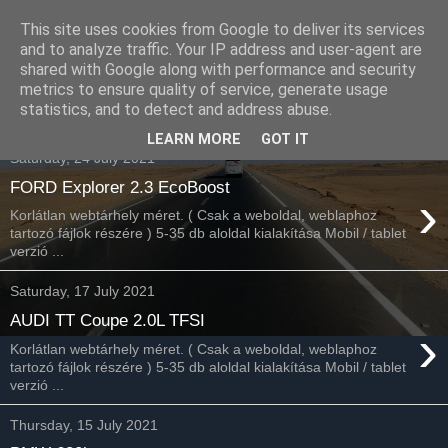
This site uses cookies from Google to deliver its services
Havidíjas webáruház
and to analyze traffic. Your IP address and user-agent are
shared with Google along with performance and security
keresőoptimalizálás
metrics to ensure quality of service, generate usage
statistics, and to detect and address abuse.
LEARN MORE
GOT IT
Saturday, 24 July 2021
FORD Explorer 2.3 EcoBoost
›
Korlátlan webtárhely méret. ( Csak a weboldal, weblaphoz
tartozó fájlok részére ) 5-35 db aloldal kialakítása Mobil / tablet
verzió ...
Saturday, 17 July 2021
AUDI TT Coupe 2.0L TFSI
›
Korlátlan webtárhely méret. ( Csak a weboldal, weblaphoz
tartozó fájlok részére ) 5-35 db aloldal kialakítása Mobil / tablet
verzió ...
Thursday, 15 July 2021