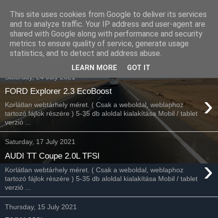
This site uses cookies from Google to deliver its services
Havidíjas webáruház
and to analyze traffic. Your IP address and user-agent are
shared with Google along with performance and security
keresőoptimalizálás
metrics to ensure quality of service, generate usage
statistics, and to detect and address abuse.
LEARN MORE
GOT IT
Saturday, 24 July 2021
FORD Explorer 2.3 EcoBoost
›
Korlátlan webtárhely méret. ( Csak a weboldal, weblaphoz
tartozó fájlok részére ) 5-35 db aloldal kialakítása Mobil / tablet
verzió ...
Saturday, 17 July 2021
AUDI TT Coupe 2.0L TFSI
›
Korlátlan webtárhely méret. ( Csak a weboldal, weblaphoz
tartozó fájlok részére ) 5-35 db aloldal kialakítása Mobil / tablet
verzió ...
Thursday, 15 July 2021