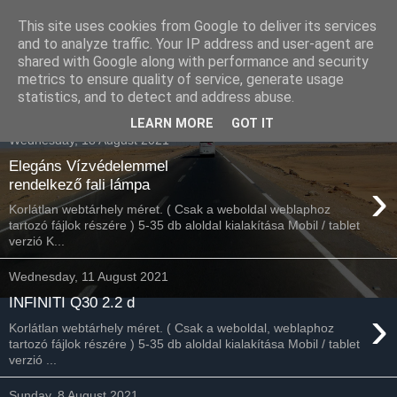
This site uses cookies from Google to deliver its services
Havidíjas webáruház
and to analyze traffic. Your IP address and user-agent are
shared with Google along with performance and security
keresőoptimalizálás
metrics to ensure quality of service, generate usage
statistics, and to detect and address abuse.
LEARN MORE
GOT IT
Wednesday, 18 August 2021
Elegáns Vízvédelemmel
›
rendelkező fali lámpa
Korlátlan webtárhely méret. ( Csak a weboldal weblaphoz
tartozó fájlok részére ) 5-35 db aloldal kialakítása Mobil / tablet
verzió K...
Wednesday, 11 August 2021
INFINITI Q30 2.2 d
›
Korlátlan webtárhely méret. ( Csak a weboldal, weblaphoz
tartozó fájlok részére ) 5-35 db aloldal kialakítása Mobil / tablet
verzió ...
Sunday, 8 August 2021