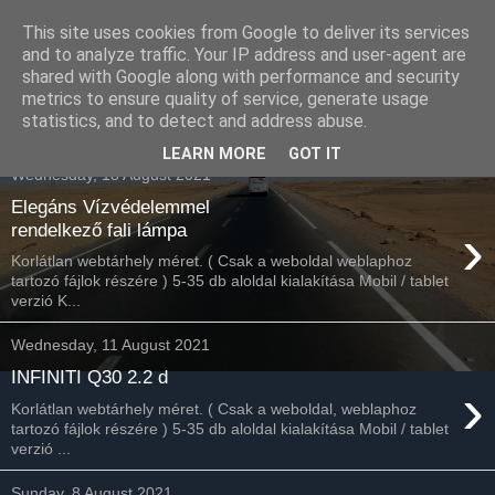
This site uses cookies from Google to deliver its services
Havidíjas webáruház
and to analyze traffic. Your IP address and user-agent are
shared with Google along with performance and security
keresőoptimalizálás
metrics to ensure quality of service, generate usage
statistics, and to detect and address abuse.
LEARN MORE
GOT IT
Wednesday, 18 August 2021
Elegáns Vízvédelemmel
›
rendelkező fali lámpa
Korlátlan webtárhely méret. ( Csak a weboldal weblaphoz
tartozó fájlok részére ) 5-35 db aloldal kialakítása Mobil / tablet
verzió K...
Wednesday, 11 August 2021
INFINITI Q30 2.2 d
›
Korlátlan webtárhely méret. ( Csak a weboldal, weblaphoz
tartozó fájlok részére ) 5-35 db aloldal kialakítása Mobil / tablet
verzió ...
Sunday, 8 August 2021