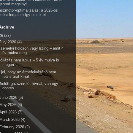
gsorod megsinyli
aszmotor-optimalizálás: a 2026-os
esési forgalom így oszlik el
Archive
26
(27)
July 2026
(4)
zemélyi kölcsön vagy lízing – amit 4
év múlva meg...
óliázás nem luxus – 5 év múlva is
megéri
 jel, hogy az érmefelvásárló nem
reális árat kínál
ielőtt gázszerelőt hívnál, van egy
döntés
June 2026
(5)
May 2026
(4)
April 2026
(7)
March 2026
(4)
February 2026
(2)