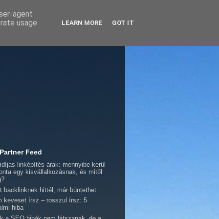
user-agent
erate usage
LEARN MORE
GOT IT
 Partner Feed
idíjas linképítés árak: mennyibe kerül
onta egy kisvállalkozásnak, és mitől
g?
t backlinknek hittél, már büntethet
 keveset írsz – rosszul írsz: 5
almi hiba
k a SEO hibák nem látszanak, de a