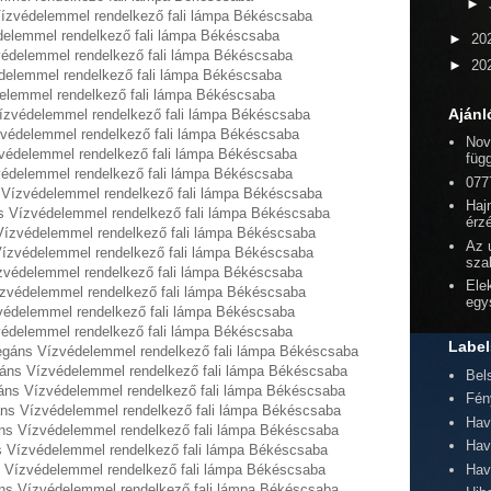
►
Vízvédelemmel rendelkező fali lámpa Békéscsaba
édelemmel rendelkező fali lámpa Békéscsaba
►
20
zvédelemmel rendelkező fali lámpa Békéscsaba
►
20
édelemmel rendelkező fali lámpa Békéscsaba
delemmel rendelkező fali lámpa Békéscsaba
Ajánl
ízvédelemmel rendelkező fali lámpa Békéscsaba
védelemmel rendelkező fali lámpa Békéscsaba
Nov
védelemmel rendelkező fali lámpa Békéscsaba
füg
védelemmel rendelkező fali lámpa Békéscsaba
077
s Vízvédelemmel rendelkező fali lámpa Békéscsaba
Hajn
ns Vízvédelemmel rendelkező fali lámpa Békéscsaba
érz
 Vízvédelemmel rendelkező fali lámpa Békéscsaba
Az 
 Vízvédelemmel rendelkező fali lámpa Békéscsaba
sza
zvédelemmel rendelkező fali lámpa Békéscsaba
Elek
ízvédelemmel rendelkező fali lámpa Békéscsaba
egy
védelemmel rendelkező fali lámpa Békéscsaba
védelemmel rendelkező fali lámpa Békéscsaba
Label
egáns Vízvédelemmel rendelkező fali lámpa Békéscsaba
áns Vízvédelemmel rendelkező fali lámpa Békéscsaba
Bel
áns Vízvédelemmel rendelkező fali lámpa Békéscsaba
Fén
ns Vízvédelemmel rendelkező fali lámpa Békéscsaba
Hav
ns Vízvédelemmel rendelkező fali lámpa Békéscsaba
Hav
s Vízvédelemmel rendelkező fali lámpa Békéscsaba
Hav
 Vízvédelemmel rendelkező fali lámpa Békéscsaba
ns Vízvédelemmel rendelkező fali lámpa Békéscsaba