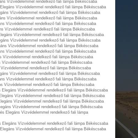
gáns Vízvédelemmel rendelkező fali lámpa Békéscsaba
 Elegáns Vízvédelemmel rendelkező fali lámpa Békéscsaba
legáns Vízvédelemmel rendelkező fali lámpa Békéscsaba
egáns Vízvédelemmel rendelkező fali lámpa Békéscsaba
gáns Vízvédelemmel rendelkező fali lámpa Békéscsaba
áns Vízvédelemmel rendelkező fali lámpa Békéscsaba
 Elegáns Vízvédelemmel rendelkező fali lámpa Békéscsaba
legáns Vízvédelemmel rendelkező fali lámpa Békéscsaba
egáns Vízvédelemmel rendelkező fali lámpa Békéscsaba
gáns Vízvédelemmel rendelkező fali lámpa Békéscsaba
ns Vízvédelemmel rendelkező fali lámpa Békéscsaba
ns Vízvédelemmel rendelkező fali lámpa Békéscsaba
s Vízvédelemmel rendelkező fali lámpa Békéscsaba
legáns Vízvédelemmel rendelkező fali lámpa Békéscsaba
gáns Vízvédelemmel rendelkező fali lámpa Békéscsaba
áns Vízvédelemmel rendelkező fali lámpa Békéscsaba
és Elegáns Vízvédelemmel rendelkező fali lámpa Békéscsaba
 Elegáns Vízvédelemmel rendelkező fali lámpa Békéscsaba
 Elegáns Vízvédelemmel rendelkező fali lámpa Békéscsaba
Elegáns Vízvédelemmel rendelkező fali lámpa Békéscsaba
tés Elegáns Vízvédelemmel rendelkező fali lámpa
s Elegáns Vízvédelemmel rendelkező fali lámpa Békéscsaba
s Elegáns Vízvédelemmel rendelkező fali lámpa Békéscsaba