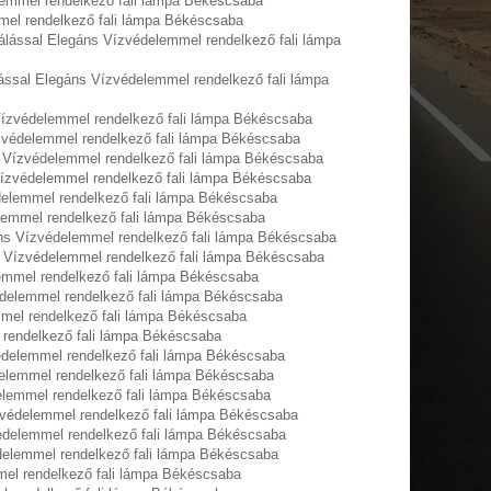
emmel rendelkező fali lámpa Békéscsaba
el rendelkező fali lámpa Békéscsaba
álással Elegáns Vízvédelemmel rendelkező fali lámpa
ással Elegáns Vízvédelemmel rendelkező fali lámpa
ízvédelemmel rendelkező fali lámpa Békéscsaba
zvédelemmel rendelkező fali lámpa Békéscsaba
 Vízvédelemmel rendelkező fali lámpa Békéscsaba
ízvédelemmel rendelkező fali lámpa Békéscsaba
elemmel rendelkező fali lámpa Békéscsaba
lemmel rendelkező fali lámpa Békéscsaba
ns Vízvédelemmel rendelkező fali lámpa Békéscsaba
 Vízvédelemmel rendelkező fali lámpa Békéscsaba
emmel rendelkező fali lámpa Békéscsaba
delemmel rendelkező fali lámpa Békéscsaba
mel rendelkező fali lámpa Békéscsaba
endelkező fali lámpa Békéscsaba
delemmel rendelkező fali lámpa Békéscsaba
elemmel rendelkező fali lámpa Békéscsaba
lemmel rendelkező fali lámpa Békéscsaba
védelemmel rendelkező fali lámpa Békéscsaba
delemmel rendelkező fali lámpa Békéscsaba
elemmel rendelkező fali lámpa Békéscsaba
mel rendelkező fali lámpa Békéscsaba