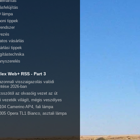
aelhárítás
ásfelújítás
 lámpa
honi tippek
rendszer
vezés
atos vásárlás
árlási tippek
ágítástechnika
lanyszerelés
ex Web+ RSS - Part 3
azonnali visszaigazolás valódi
entése 2026-ban
csszótól az olvasóig vezet az út
i vezeték világít, mégis veszélyes
104 Camerino AP4, fali lámpa
305 Opera TL1 Bianco, asztali lámpa