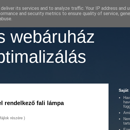
deliver its services and to analyze traffic. Your IP address and 
formance and security metrics to ensure quality of service, gen
abuse.
as webáruház
timalizálás
Saját
Hav
 rendelkező fali lámpa
hav
füg
Ami
ájlok részére )
Nem
tart
Eze