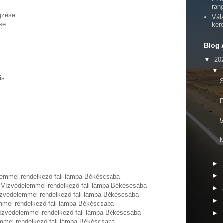
ran
égzése
Vál
se
ker
Blog 
▼
20
▼
is
S
F
5
M
►
►
lemmel rendelkező fali lámpa Békéscsaba
s Vízvédelemmel rendelkező fali lámpa Békéscsaba
►
ízvédelemmel rendelkező fali lámpa Békéscsaba
►
mmel rendelkező fali lámpa Békéscsaba
Vízvédelemmel rendelkező fali lámpa Békéscsaba
►
mmel rendelkező fali lámpa Békéscsaba