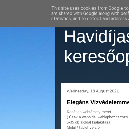
This site uses cookies from Google to 
are shared with Google along with per
statistics, and to detect and address 
Havidíj
keresőop
Wednesday, 18 August 2021
Elegáns Vízvédelemmel
Korlátlan webtárhely méret.
( Csak a weboldal weblaphoz tartozó f
5-35 db aloldal kialakítása
Mobil / tablet verzió