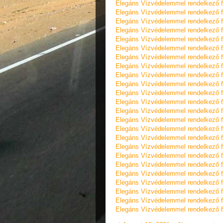
Elegáns Vízvédelemmel rendelkező f
Elegáns Vízvédelemmel rendelkező f
Elegáns Vízvédelemmel rendelkező f
Elegáns Vízvédelemmel rendelkező f
Elegáns Vízvédelemmel rendelkező f
Elegáns Vízvédelemmel rendelkező f
Elegáns Vízvédelemmel rendelkező f
Elegáns Vízvédelemmel rendelkező f
Elegáns Vízvédelemmel rendelkező f
Elegáns Vízvédelemmel rendelkező f
Elegáns Vízvédelemmel rendelkező f
Elegáns Vízvédelemmel rendelkező f
Elegáns Vízvédelemmel rendelkező f
Elegáns Vízvédelemmel rendelkező f
Elegáns Vízvédelemmel rendelkező f
Elegáns Vízvédelemmel rendelkező f
Elegáns Vízvédelemmel rendelkező f
Elegáns Vízvédelemmel rendelkező f
Elegáns Vízvédelemmel rendelkező f
Elegáns Vízvédelemmel rendelkező f
Elegáns Vízvédelemmel rendelkező f
Elegáns Vízvédelemmel rendelkező f
Elegáns Vízvédelemmel rendelkező f
Elegáns Vízvédelemmel rendelkező f