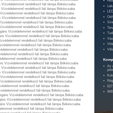
Hib
s Vízvédelemmel rendelkező fali lámpa Békéscsaba
Lak
 Vízvédelemmel rendelkező fali lámpa Békéscsaba
LED
 Vízvédelemmel rendelkező fali lámpa Békéscsaba
Ott
ns Vízvédelemmel rendelkező fali lámpa Békéscsaba
Sín
 Vízvédelemmel rendelkező fali lámpa Békéscsaba
 Vízvédelemmel rendelkező fali lámpa Békéscsaba
Ter
egáns Vízvédelemmel rendelkező fali lámpa Békéscsaba
Tud
áns Vízvédelemmel rendelkező fali lámpa Békéscsaba
Vás
Vízvédelemmel rendelkező fali lámpa Békéscsaba
Vil
ízvédelemmel rendelkező fali lámpa Békéscsaba
Vil
védelemmel rendelkező fali lámpa Békéscsaba
védelemmel rendelkező fali lámpa Békéscsaba
édelemmel rendelkező fali lámpa Békéscsaba
Kompl
áns Vízvédelemmel rendelkező fali lámpa Békéscsaba
Az 
s Vízvédelemmel rendelkező fali lámpa Békéscsaba
jel
s Vízvédelemmel rendelkező fali lámpa Békéscsaba
Kul
 Vízvédelemmel rendelkező fali lámpa Békéscsaba
Rég
 Vízvédelemmel rendelkező fali lámpa Békéscsaba
ízvédelemmel rendelkező fali lámpa Békéscsaba
027
ízvédelemmel rendelkező fali lámpa Békéscsaba
068
Elegáns Vízvédelemmel rendelkező fali lámpa Békéscsaba
egáns Vízvédelemmel rendelkező fali lámpa Békéscsaba
egáns Vízvédelemmel rendelkező fali lámpa Békéscsaba
elemmel rendelkező fali lámpa Békéscsaba