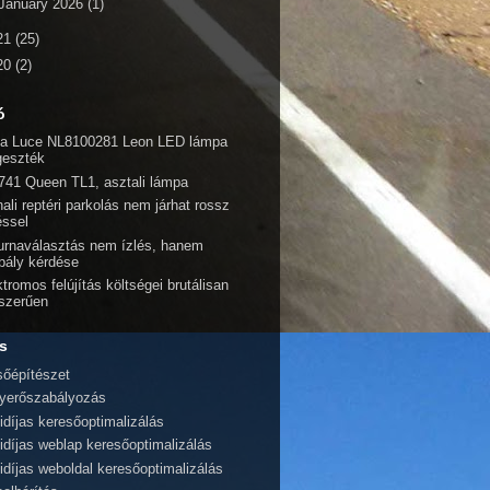
January 2026
(1)
21
(25)
20
(2)
ó
a Luce NL8100281 Leon LED lámpa
geszték
741 Queen TL1, asztali lámpa
ali reptéri parkolás nem járhat rossz
éssel
urnaválasztás nem ízlés, hanem
bály kérdése
tromos felújítás költségei brutálisan
szerűen
s
sőépítészet
yerőszabályozás
idíjas keresőoptimalizálás
idíjas weblap keresőoptimalizálás
idíjas weboldal keresőoptimalizálás