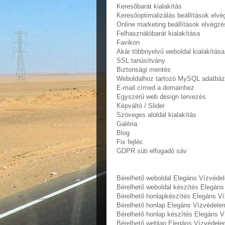
Keresőbarát kialakítás
Keresőoptimalizálás beállítások elv
Online marketing beállítások elvégzé
Felhasználóbarát kialakítása
Favikon
Akár többnyelvű weboldal kialakítása
SSL tanúsítvány
Biztonsági mentés
Weboldalhoz tartozó MySQL adatbáz
E-mail címed a domainhez
Egyszerű web design tervezés
Képváltó / Slider
Szöveges aloldal kialakítás
Galéria
Blog
Fix fejléc
GDPR süti elfogadó sáv
Bérelhető weboldal Elegáns Vízvéde
Bérelhető weboldal‎ készítés Elegán
Bérelhető honlapkészítés Elegáns V
Bérelhető honlap Elegáns Vízvédele
Bérelhető honlap készítés Elegáns 
Bérelhető weblap Elegáns Vízvédele