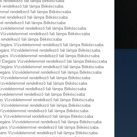
l rendelkező fali lámpa Békéscsaba
l rendelkező fali lámpa Békéscsaba
mmel rendelkező fali lámpa Békéscsaba
el rendelkező fali lámpa Békéscsaba
el rendelkező fali lámpa Békéscsaba
Vízvédelemmel rendelkező fali lámpa Békéscsaba
s Vízvédelemmel rendelkező fali lámpa Békéscsaba
 rendelkező fali lámpa Békéscsaba
 Elegáns Vízvédelemmel rendelkező fali lámpa Békéscsaba
Elegáns Vízvédelemmel rendelkező fali lámpa Békéscsaba
legáns Vízvédelemmel rendelkező fali lámpa Békéscsaba
el Elegáns Vízvédelemmel rendelkező fali lámpa Békéscsaba
 Elegáns Vízvédelemmel rendelkező fali lámpa Békéscsaba
Elegáns Vízvédelemmel rendelkező fali lámpa Békéscsaba
 Vízvédelemmel rendelkező fali lámpa Békéscsaba
ízvédelemmel rendelkező fali lámpa Békéscsaba
ízvédelemmel rendelkező fali lámpa Békéscsaba
zvédelemmel rendelkező fali lámpa Békéscsaba
ns Vízvédelemmel rendelkező fali lámpa Békéscsaba
 Vízvédelemmel rendelkező fali lámpa Békéscsaba
Vízvédelemmel rendelkező fali lámpa Békéscsaba
áns Vízvédelemmel rendelkező fali lámpa Békéscsaba
Elegáns Vízvédelemmel rendelkező fali lámpa Békéscsaba
egáns Vízvédelemmel rendelkező fali lámpa Békéscsaba
egáns Vízvédelemmel rendelkező fali lámpa Békéscsaba