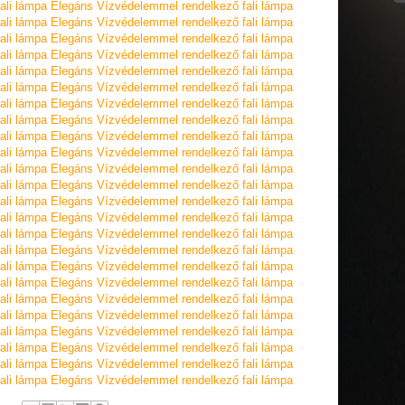
ali lámpa
Elegáns Vízvédelemmel rendelkező fali lámpa
ali lámpa
Elegáns Vízvédelemmel rendelkező fali lámpa
ali lámpa
Elegáns Vízvédelemmel rendelkező fali lámpa
ali lámpa
Elegáns Vízvédelemmel rendelkező fali lámpa
ali lámpa
Elegáns Vízvédelemmel rendelkező fali lámpa
ali lámpa
Elegáns Vízvédelemmel rendelkező fali lámpa
ali lámpa
Elegáns Vízvédelemmel rendelkező fali lámpa
ali lámpa
Elegáns Vízvédelemmel rendelkező fali lámpa
ali lámpa
Elegáns Vízvédelemmel rendelkező fali lámpa
ali lámpa
Elegáns Vízvédelemmel rendelkező fali lámpa
ali lámpa
Elegáns Vízvédelemmel rendelkező fali lámpa
ali lámpa
Elegáns Vízvédelemmel rendelkező fali lámpa
ali lámpa
Elegáns Vízvédelemmel rendelkező fali lámpa
ali lámpa
Elegáns Vízvédelemmel rendelkező fali lámpa
ali lámpa
Elegáns Vízvédelemmel rendelkező fali lámpa
ali lámpa
Elegáns Vízvédelemmel rendelkező fali lámpa
ali lámpa
Elegáns Vízvédelemmel rendelkező fali lámpa
ali lámpa
Elegáns Vízvédelemmel rendelkező fali lámpa
ali lámpa
Elegáns Vízvédelemmel rendelkező fali lámpa
ali lámpa
Elegáns Vízvédelemmel rendelkező fali lámpa
ali lámpa
Elegáns Vízvédelemmel rendelkező fali lámpa
ali lámpa
Elegáns Vízvédelemmel rendelkező fali lámpa
ali lámpa
Elegáns Vízvédelemmel rendelkező fali lámpa
ali lámpa
Elegáns Vízvédelemmel rendelkező fali lámpa