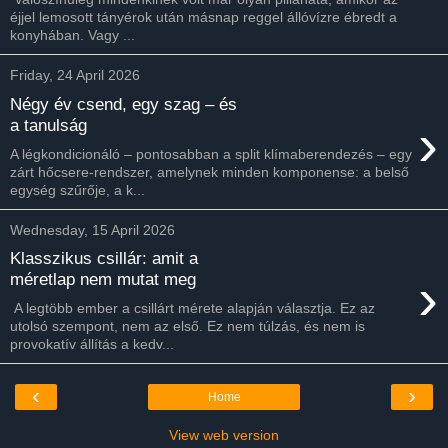
éjjel lemosott tányérok után másnap reggel állóvízre ébredt a
konyhában. Vagy ...
Friday, 24 April 2026
Négy év csend, egy szag – és
›
a tanulság
A légkondicionáló – pontosabban a split klímaberendezés – egy
zárt hőcsere-rendszer, amelynek minden komponense: a belső
egység szűrője, a k...
Wednesday, 15 April 2026
Klasszikus csillár: amit a
›
méretlap nem mutat meg
A legtöbb ember a csillárt mérete alapján választja. Ez az
utolsó szempont, nem az első. Ez nem túlzás, és nem is
provokatív állítás a kedv...
‹
›
Home
View web version