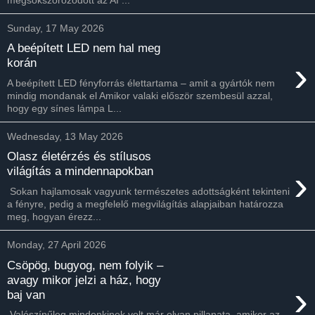
Sunday, 17 May 2026
A beépített LED nem hal meg
›
korán
A beépített LED fényforrás élettartama – amit a gyártók nem
mindig mondanak el Amikor valaki először szembesül azzal,
hogy egy sínes lámpa L...
Wednesday, 13 May 2026
Olasz életérzés és stílusos
›
világítás a mindennapokban
Sokan hajlamosak vagyunk természetes adottságként tekinteni
a fényre, pedig a megfelelő megvilágítás alapjaiban határozza
meg, hogyan érezz...
Monday, 27 April 2026
Csöpög, bugyog, nem folyik –
avagy mikor jelzi a ház, hogy
›
baj van
Valószínűleg mindenkinek volt már olyan pillanata, amikor az