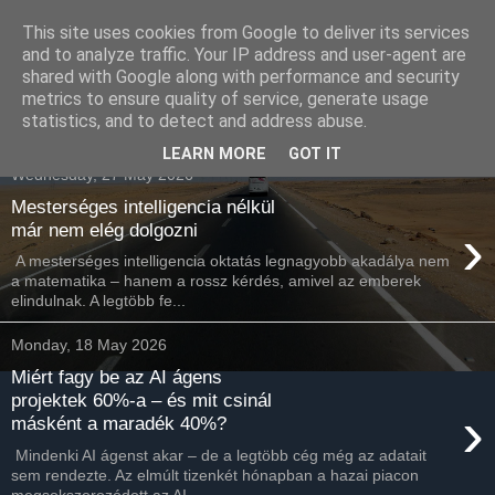
This site uses cookies from Google to deliver its services
Havidíjas webáruház
and to analyze traffic. Your IP address and user-agent are
shared with Google along with performance and security
keresőoptimalizálás
metrics to ensure quality of service, generate usage
statistics, and to detect and address abuse.
LEARN MORE
GOT IT
Wednesday, 27 May 2026
Mesterséges intelligencia nélkül
›
már nem elég dolgozni
A mesterséges intelligencia oktatás legnagyobb akadálya nem
a matematika – hanem a rossz kérdés, amivel az emberek
elindulnak. A legtöbb fe...
Monday, 18 May 2026
Miért fagy be az AI ágens
projektek 60%-a – és mit csinál
›
másként a maradék 40%?
Mindenki AI ágenst akar – de a legtöbb cég még az adatait
sem rendezte. Az elmúlt tizenkét hónapban a hazai piacon
megsokszorozódott az AI ...