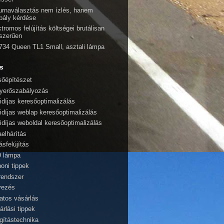
urnaválasztás nem ízlés, hanem
bály kérdése
tromos felújítás költségei brutálisan
szerűen
734 Queen TL1 Small, asztali lámpa
s
sőépítészet
yerőszabályozás
idíjas keresőoptimalizálás
idíjas weblap keresőoptimalizálás
idíjas weboldal keresőoptimalizálás
aelhárítás
ásfelújítás
 lámpa
honi tippek
rendszer
vezés
atos vásárlás
árlási tippek
ágítástechnika