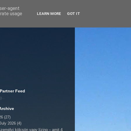
user-agent
erate usage
LEARN MORE
GOT IT
 Partner Feed
g...
Archive
26
(27)
July 2026
(4)
zemélyi kölcsön vagy lízing – amit 4