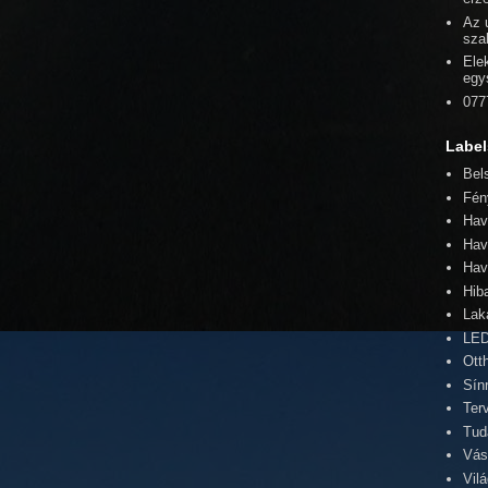
Az 
sza
Elek
egy
077
Label
Bel
Fén
Hav
Hav
Hav
Hib
Lak
LED
Ott
Sín
Ter
Tud
Vás
Vil