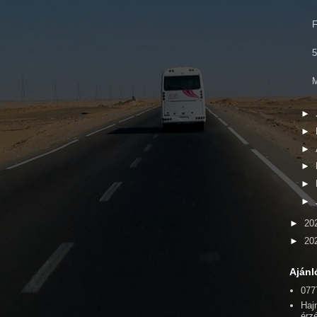
F
5
M
►
►
►
►
►
►
►
20
►
20
Ajánl
077
Hajn
érz