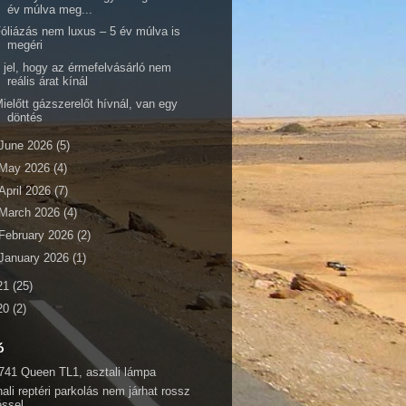
év múlva meg...
óliázás nem luxus – 5 év múlva is
megéri
 jel, hogy az érmefelvásárló nem
reális árat kínál
ielőtt gázszerelőt hívnál, van egy
döntés
June 2026
(5)
May 2026
(4)
April 2026
(7)
March 2026
(4)
February 2026
(2)
January 2026
(1)
21
(25)
20
(2)
ó
741 Queen TL1, asztali lámpa
ali reptéri parkolás nem járhat rossz
éssel