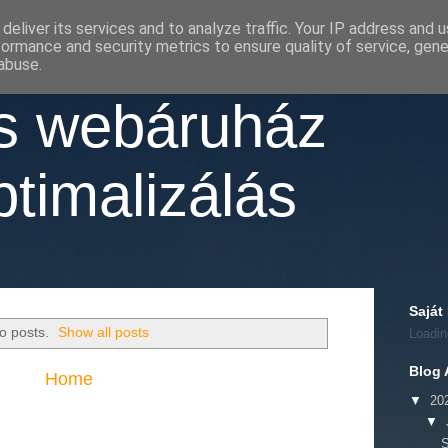
deliver its services and to analyze traffic. Your IP address and 
formance and security metrics to ensure quality of service, gen
abuse.
as webáruház
timalizálás
Saját
o posts.
Show all posts
Loadin
Blog 
Home
▼
20
▼
S