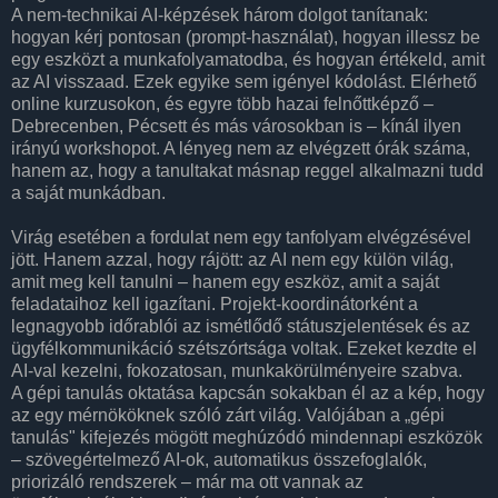
A nem-technikai AI-képzések három dolgot tanítanak:
hogyan kérj pontosan (prompt-használat), hogyan illessz be
egy eszközt a munkafolyamatodba, és hogyan értékeld, amit
az AI visszaad. Ezek egyike sem igényel kódolást. Elérhető
online kurzusokon, és egyre több hazai felnőttképző –
Debrecenben, Pécsett és más városokban is – kínál ilyen
irányú workshopot. A lényeg nem az elvégzett órák száma,
hanem az, hogy a tanultakat másnap reggel alkalmazni tudd
a saját munkádban.
Virág esetében a fordulat nem egy tanfolyam elvégzésével
jött. Hanem azzal, hogy rájött: az AI nem egy külön világ,
amit meg kell tanulni – hanem egy eszköz, amit a saját
feladataihoz kell igazítani. Projekt-koordinátorként a
legnagyobb időrablói az ismétlődő státuszjelentések és az
ügyfélkommunikáció szétszórtsága voltak. Ezeket kezdte el
AI-val kezelni, fokozatosan, munkakörülményeire szabva.
A gépi tanulás oktatása kapcsán sokakban él az a kép, hogy
az egy mérnököknek szóló zárt világ. Valójában a „gépi
tanulás" kifejezés mögött meghúzódó mindennapi eszközök
– szövegértelmező AI-ok, automatikus összefoglalók,
priorizáló rendszerek – már ma ott vannak az