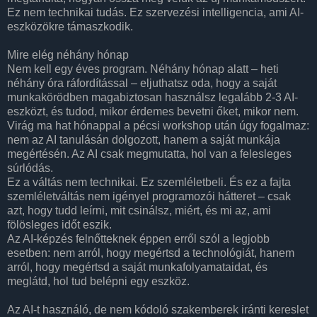
Ez nem technikai tudás. Ez szervezési intelligencia, ami AI-
eszközökre támaszkodik.
Mire elég néhány hónap
Nem kell egy éves program. Néhány hónap alatt – heti
néhány óra ráfordítással – eljuthatsz oda, hogy a saját
munkakörödben magabiztosan használsz legalább 2-3 AI-
eszközt, és tudod, mikor érdemes bevetni őket, mikor nem.
Virág ma hat hónappal a pécsi workshop után úgy fogalmaz:
nem az AI tanulásán dolgozott, hanem a saját munkája
megértésén. Az AI csak megmutatta, hol van a felesleges
súrlódás.
Ez a váltás nem technikai. Ez szemléletbeli. És ez a fajta
szemléletváltás nem igényel programozói hátteret – csak
azt, hogy tudd leírni, mit csinálsz, miért, és mi az, ami
fölösleges időt eszik.
Az AI-képzés felnőtteknek éppen erről szól a legjobb
esetben: nem arról, hogy megértsd a technológiát, hanem
arról, hogy megértsd a saját munkafolyamataidat, és
meglátd, hol tud belépni egy eszköz.
Az AI-t használó, de nem kódoló szakemberek iránti kereslet