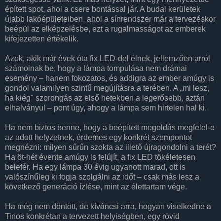
épített spot, ahol a csere bontással jár. A budai kerületek
újabb lakóépületeiben, ahol a sínrendszer már a tervezéskor
beépül az elképzelésbe, ezt a rugalmasságot az emberek
kifejezetten értékelik.
Azok, akik már évek óta fix LED-del élnek, jellemzően arról
számolnak be, hogy a lámpa tompulása nem drámai
esemény – hanem fokozatos, és addigra az ember amúgy is
gondol valamilyen szintű megújításra a terében. A „mi lesz,
ha kiég" szorongás az első hetekben a legerősebb, aztán
elhalványul – pont úgy, ahogy a lámpa sem hirtelen hal ki.
Ha nem biztos benne, hogy a beépített megoldás megfelel-e
az adott helyzetnek, érdemes egy konkrét szempontot
megnézni: milyen sűrűn szokta az illető újragondolni a terét?
Ha öt-hét évente amúgy is felújít, a fix LED tökéletesen
belefér. Ha egy lámpa 30 évig ugyanott marad, ott is
valószínűleg ki fogja szolgálni az időt – csak más lesz a
következő generáció ízlése, mint az élettartam vége.
Ha még nem döntött, de kíváncsi arra, hogyan viselkedne a
Tinos konkrétan a tervezett helyiségben, egy rövid