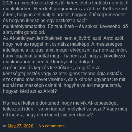
2026-ra megelőzte a fejlesztői keresletet a legtöbb nem-tech
munkakörben. Nem kell programozni az AI-hoz. Kell viszont
érteni, hogyan definiálj feladatot, hogyan értékelj kimenetet,
és hogyan illessz be egy eszközt a saját
munkafolyamatodba. Ez tanulható – és sokkal kevesebb idő
alatt, mint gondolod.
Az AI-tanfolyam felnőtteknek nem a jövőről szól. Arról szól,
hogy holnap reggel mit csinálsz másképp. A mesterséges
intelligencia kurzus, amit megér elvégezni, az nem azt méri,
hány fogalmat tanultál meg – hanem azt, hogy a következő
munkanapon miben lett könnyebb a dolgod.
A gépi tanulás képzés kezdőknek, a digitális AI-
készségfejlesztés vagy az intelligens technológia oktatás –
ezek mind más nevet viselnek, de a kérdés ugyanaz: te mit
tudnál ma másképp csinálni, hogyha valaki megmutatná,
hogyan kérd azt az AI-tól?
Ha ma el kellene döntened, hogy melyik AI-képességet
fejleszted idén – vajon tudnád, melyiket válaszd? Vagy még
ott tartasz, hogy nem tudod, mit nem tudsz?
at
May 27, 2026
No comments: