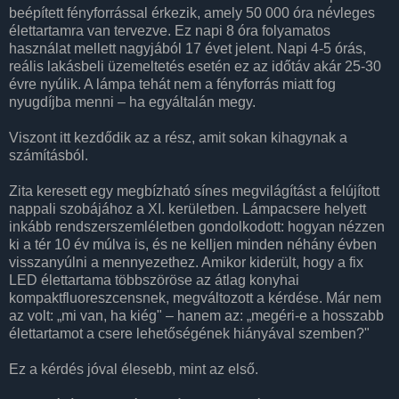
beépített fényforrással érkezik, amely 50 000 óra névleges
élettartamra van tervezve. Ez napi 8 óra folyamatos
használat mellett nagyjából 17 évet jelent. Napi 4-5 órás,
reális lakásbeli üzemeltetés esetén ez az időtáv akár 25-30
évre nyúlik. A lámpa tehát nem a fényforrás miatt fog
nyugdíjba menni – ha egyáltalán megy.
Viszont itt kezdődik az a rész, amit sokan kihagynak a
számításból.
Zita keresett egy megbízható sínes megvilágítást a felújított
nappali szobájához a XI. kerületben. Lámpacsere helyett
inkább rendszerszemléletben gondolkodott: hogyan nézzen
ki a tér 10 év múlva is, és ne kelljen minden néhány évben
visszanyúlni a mennyezethez. Amikor kiderült, hogy a fix
LED élettartama többszöröse az átlag konyhai
kompaktfluoreszcensnek, megváltozott a kérdése. Már nem
az volt: „mi van, ha kiég" – hanem az: „megéri-e a hosszabb
élettartamot a csere lehetőségének hiányával szemben?"
Ez a kérdés jóval élesebb, mint az első.