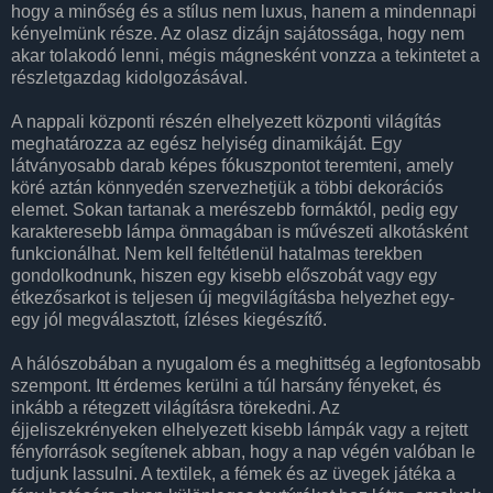
hogy a minőség és a stílus nem luxus, hanem a mindennapi
kényelmünk része. Az olasz dizájn sajátossága, hogy nem
akar tolakodó lenni, mégis mágnesként vonzza a tekintetet a
részletgazdag kidolgozásával.
A nappali központi részén elhelyezett központi világítás
meghatározza az egész helyiség dinamikáját. Egy
látványosabb darab képes fókuszpontot teremteni, amely
köré aztán könnyedén szervezhetjük a többi dekorációs
elemet. Sokan tartanak a merészebb formáktól, pedig egy
karakteresebb lámpa önmagában is művészeti alkotásként
funkcionálhat. Nem kell feltétlenül hatalmas terekben
gondolkodnunk, hiszen egy kisebb előszobát vagy egy
étkezősarkot is teljesen új megvilágításba helyezhet egy-
egy jól megválasztott, ízléses kiegészítő.
A hálószobában a nyugalom és a meghittség a legfontosabb
szempont. Itt érdemes kerülni a túl harsány fényeket, és
inkább a rétegzett világításra törekedni. Az
éjjeliszekrényeken elhelyezett kisebb lámpák vagy a rejtett
fényforrások segítenek abban, hogy a nap végén valóban le
tudjunk lassulni. A textilek, a fémek és az üvegek játéka a