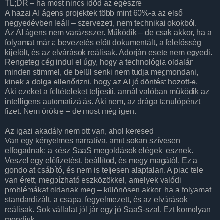
TL;DR – ha most nincs időd az egészre
A hazai AI ágens projektek több mint 60%-a az első
negyedévben leáll – szervezeti, nem technikai okokból.
Az AI ágens nem varázsszer. Működik – de csak akkor, ha a
folyamat már a bevezetés előtt dokumentált, a felelősség
kijelölt, és az elvárások reálisak. Adorján esete nem egyedi.
Rengeteg cég indul el úgy, hogy a technológia oldalán
minden stimmel, de belül senki nem tudja megmondani,
kinek a dolga ellenőrizni, hogy az AI jó döntést hozott-e.
Aki ezeket a feltételeket teljesíti, annál valóban működik az
intelligens automatizálás. Aki nem, az drága tanulópénzt
fizet. Nem örökre – de most még igen.
Az igazi akadály nem ott van, ahol keresed
Van egy kényelmes narratíva, amit sokan szívesen
elfogadnak: a kész SaaS megoldások elégek lesznek.
Veszel egy előfizetést, beállítod, és megy magától. Ez a
gondolat csábító, és nem is teljesen alaptalan. A piac tele
van érett, megbízható eszközökkel, amelyek valódi
problémákat oldanak meg – különösen akkor, ha a folyamat
standardizált, a csapat fegyelmezett, és az elvárások
reálisak. Sok vállalat jól jár egy jó SaaS-szal. Ezt komolyan
mondjuk.