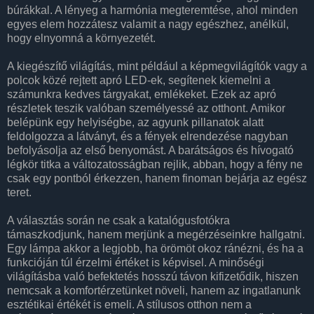
búrákkal. A lényeg a harmónia megteremtése, ahol minden
egyes elem hozzátesz valamit a nagy egészhez, anélkül,
hogy elnyomná a környezetét.
A kiegészítő világítás, mint például a képmegvilágítók vagy a
polcok közé rejtett apró LED-ek, segítenek kiemelni a
számunkra kedves tárgyakat, emlékeket. Ezek az apró
részletek teszik valóban személyessé az otthont. Amikor
belépünk egy helyiségbe, az agyunk pillanatok alatt
feldolgozza a látványt, és a fények elrendezése nagyban
befolyásolja az első benyomást. A barátságos és hívogató
légkör titka a változatosságban rejlik, abban, hogy a fény ne
csak egy pontból érkezzen, hanem finoman bejárja az egész
teret.
A választás során ne csak a katalógusfotókra
támaszkodjunk, hanem merjünk a megérzéseinkre hallgatni.
Egy lámpa akkor a legjobb, ha örömöt okoz ránézni, és ha a
funkcióján túl érzelmi értéket is képvisel. A minőségi
világításba való befektetés hosszú távon kifizetődik, hiszen
nemcsak a komfortérzetünket növeli, hanem az ingatlanunk
esztétikai értékét is emeli. A stílusos otthon nem a