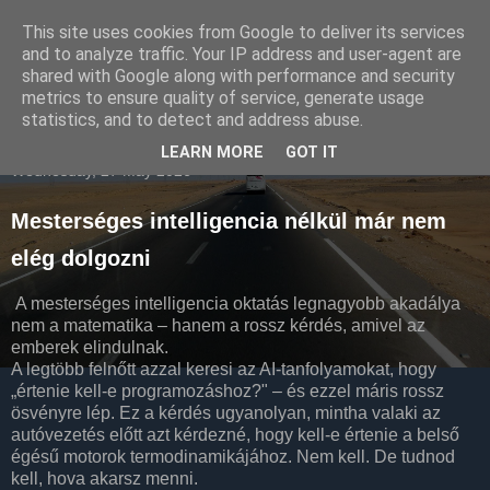
This site uses cookies from Google to deliver its services
Havidíjas webáruház
and to analyze traffic. Your IP address and user-agent are
shared with Google along with performance and security
keresőoptimalizálás
metrics to ensure quality of service, generate usage
statistics, and to detect and address abuse.
LEARN MORE
GOT IT
Wednesday, 27 May 2026
Mesterséges intelligencia nélkül már nem
elég dolgozni
A mesterséges intelligencia oktatás legnagyobb akadálya
nem a matematika – hanem a rossz kérdés, amivel az
emberek elindulnak.
A legtöbb felnőtt azzal keresi az AI-tanfolyamokat, hogy
„értenie kell-e programozáshoz?" – és ezzel máris rossz
ösvényre lép. Ez a kérdés ugyanolyan, mintha valaki az
autóvezetés előtt azt kérdezné, hogy kell-e értenie a belső
égésű motorok termodinamikájához. Nem kell. De tudnod
kell, hova akarsz menni.