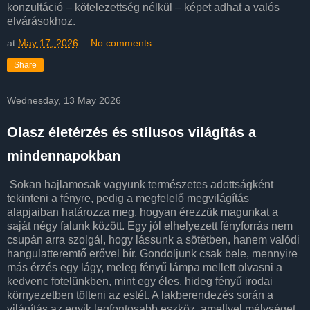
konzultáció – kötelezettség nélkül – képet adhat a valós
elvárásokhoz.
at
May 17, 2026
No comments:
Share
Wednesday, 13 May 2026
Olasz életérzés és stílusos világítás a
mindennapokban
Sokan hajlamosak vagyunk természetes adottságként
tekinteni a fényre, pedig a megfelelő megvilágítás
alapjaiban határozza meg, hogyan érezzük magunkat a
saját négy falunk között. Egy jól elhelyezett fényforrás nem
csupán arra szolgál, hogy lássunk a sötétben, hanem valódi
hangulatteremtő erővel bír. Gondoljunk csak bele, mennyire
más érzés egy lágy, meleg fényű lámpa mellett olvasni a
kedvenc fotelünkben, mint egy éles, hideg fényű irodai
környezetben tölteni az estét. A lakberendezés során a
világítás az egyik legfontosabb eszköz, amellyel mélységet,