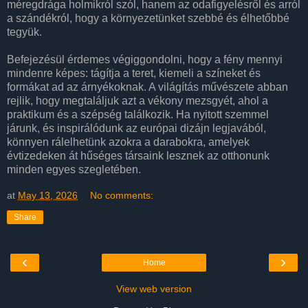
méregdrága holmikról szól, hanem az odafigyelésről és arról
a szándékról, hogy a környezetünket szebbé és élhetőbbé
tegyük.
Befejezésül érdemes végiggondolni, hogy a fény mennyi
mindenre képes: tágítja a teret, kiemeli a színeket és
formákat ad az árnyékoknak. A világítás művészete abban
rejlik, hogy megtaláljuk azt a vékony mezsgyét, ahol a
praktikum és a szépség találkozik. Ha nyitott szemmel
járunk, és inspirálódunk az európai dizájn legjavából,
könnyen rálelhetünk azokra a darabokra, amelyek
évtizedeken át hűséges társaink lesznek az otthonunk
minden egyes szegletében.
at
May 13, 2026
No comments:
Share
‹
›
Home
View web version