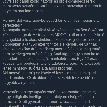
ügyfélszolgálati koordinátorok és projekt-menedzserek
munkaeszköztárában. Virág is ezeket használja. És nem ír
egyetlen sort kódot sem.
Mennyi időt vesz igénybe egy AI-tanfolyam és megéri-e a
befektetés?
A kompakt, nem-technikai AI-képzések jellemzően 8–40 óra
között mozognak. Az ingyenes MOOC-platformokon elérhető
anyagoktól a fizetős, strukturált képzésekig széles a skála –
utóbbiakért akár 150 ezer forintot is elkérnek, de vannak
jóval kedvezőbb árú, minőségi alternatívák is. A megtérülés
nem az elvégzett óráktól függ. Attól függ, hogy a tanultakat
be tudod-e illeszteni a saját munkakörödbe. Egy 12 órás
képzés, ami pontosan a te feladataidra reagál, értékesebb
lehet, mint egy 40 órás általános program.
Aki megvárja, amíg ez kötelező lesz – annak is meg kell
majd tanulnia. Csak akkor már kevesebb lesz az idő, és
nagyobb a nyomás.
Veszprémben egy ügyfélszolgálati koordinátor mesélte,
hogy a digitális intelligencia-tanfolyam elvégzése után
nemcsak ő lett gyorsabb – hanem a csapata is, mert
megtanulta, hogyan ossza meg velük az új munkamódszert.