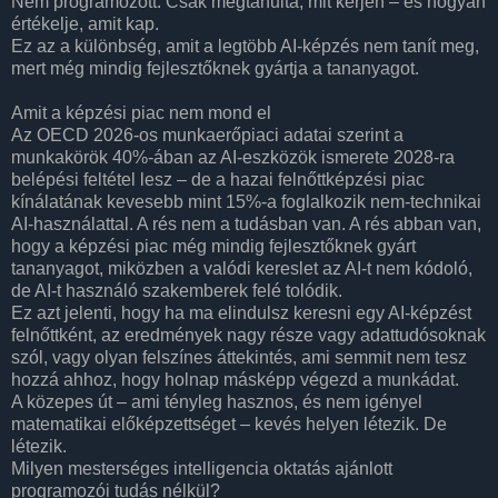
Nem programozott. Csak megtanulta, mit kérjen – és hogyan
értékelje, amit kap.
Ez az a különbség, amit a legtöbb AI-képzés nem tanít meg,
mert még mindig fejlesztőknek gyártja a tananyagot.
Amit a képzési piac nem mond el
Az OECD 2026-os munkaerőpiaci adatai szerint a
munkakörök 40%-ában az AI-eszközök ismerete 2028-ra
belépési feltétel lesz – de a hazai felnőttképzési piac
kínálatának kevesebb mint 15%-a foglalkozik nem-technikai
AI-használattal. A rés nem a tudásban van. A rés abban van,
hogy a képzési piac még mindig fejlesztőknek gyárt
tananyagot, miközben a valódi kereslet az AI-t nem kódoló,
de AI-t használó szakemberek felé tolódik.
Ez azt jelenti, hogy ha ma elindulsz keresni egy AI-képzést
felnőttként, az eredmények nagy része vagy adattudósoknak
szól, vagy olyan felszínes áttekintés, ami semmit nem tesz
hozzá ahhoz, hogy holnap másképp végezd a munkádat.
A közepes út – ami tényleg hasznos, és nem igényel
matematikai előképzettséget – kevés helyen létezik. De
létezik.
Milyen mesterséges intelligencia oktatás ajánlott
programozói tudás nélkül?