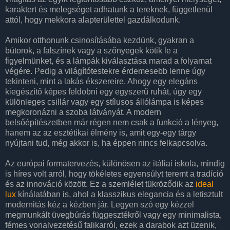
karaktert és melegséget adhatunk a tereknek, függetlenül
attól, hogy mekkora alapterülettel gazdálkodunk.
Amikor otthonunk csinosításába kezdünk, gyakran a
bútorok, a falszínek vagy a szőnyegek kötik le a
figyelmünket, és a lámpák kiválasztása marad a folyamat
végére. Pedig a világítótestekre érdemesebb lenne úgy
tekinteni, mint a lakás ékszereire. Ahogy egy elegáns
kiegészítő képes feldobni egy egyszerű ruhát, úgy egy
különleges csillár vagy egy stílusos állólámpa is képes
megkoronázni a szoba látványát. A modern
belsőépítészetben már régen nem csak a funkció a lényeg,
hanem az az esztétikai élmény is, amit egy-egy tárgy
nyújtani tud, még akkor is, ha éppen nincs felkapcsolva.
Az európai formatervezés, különösen az itáliai iskola, mindig
is híres volt arról, hogy tökéletes egyensúlyt teremt a tradíció
és az innováció között. Ez a szemlélet tükröződik az
ideal
lux
kínálatában is, ahol a klasszikus elegancia és a letisztult
modernitás kéz a kézben jár. Legyen szó egy kézzel
megmunkált üvegbúrás függesztékről vagy egy minimalista,
fémes vonalvezetésű falikarról, ezek a darabok azt üzenik,