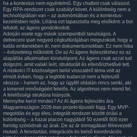
ha a kontextus nem egyértelmű. Egy chatbot csak válaszol.
Egy RPA-rendszer csak szabályt követ. A különbség nem a
technológiában van – az autonómiában és a kontextus-
kezelésben rejlik. Liliána ezt tapasztalta meg elsőként: a bot
lefutott, az ágens gondolkodott.
Adorján esete egy másik szempontból tanulságos. A
debreceni ipari negyed cégkultúrájában megszokott, hogy a
tudás emberekben él, nem dokumentumokban. Ez nem hiba
– évtizedekig működött. De az AI ágens fejlesztéshez ez az
alapállás alkalmatlan kiindulópont. Az ágens csak azzal tud
dolgozni, amit valaki leírt, strukturált és ellenőrizhetővé tett.
A miskolci IT-közösségen belül visszatérő téma volt az
elmúlt évben, hogy a legtöbb kudarcot nem a fejlesztő
okozza – hanem az, hogy az ügyfél oldalán nincs senki, aki
a kimenet minőségéért felelős. Az algoritmus nem mond fel.
A felelősségi struktúra hiányzik.
Mennyibe kerül mindez? Az AI ágens fejlesztés ára
Magyarországon 2026-ban projekt-típustól függ. Egy MVP-
megoldás és egy éles, integrált rendszer között óriási a
különbség – a hazai piacon nagyjából 50 ezertől 800 ezer
forintig szóródnak az árak. De az ár önmagában félrevezető
mutató. A fenntartási, integrációs és belső koordinációs