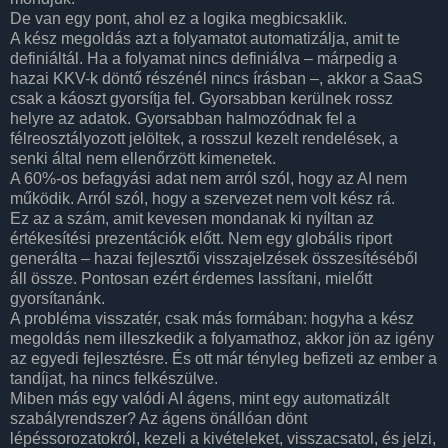
De van egy pont, ahol ez a logika megbicsaklik.
A kész megoldás azt a folyamatot automatizálja, amit te
definiáltál. Ha a folyamat nincs definiálva – márpedig a
hazai KKV-k döntő részénél nincs írásban –, akkor a SaaS
csak a káoszt gyorsítja fel. Gyorsabban kerülnek rossz
helyre az adatok. Gyorsabban halmozódnak fel a
félreosztályozott jelöltek, a rosszul kezelt rendelések, a
senki által nem ellenőrzött kimenetek.
A 60%-os befagyási adat nem arról szól, hogy az AI nem
működik. Arról szól, hogy a szervezet nem volt kész rá.
Ez az a szám, amit kevesen mondanak ki nyíltan az
értékesítési prezentációk előtt. Nem egy globális riport
generálta – hazai fejlesztői visszajelzések összesítéséből
áll össze. Pontosan ezért érdemes lassítani, mielőtt
gyorsítanánk.
A probléma visszatér, csak más formában: hogyha a kész
megoldás nem illeszkedik a folyamathoz, akkor jön az igény
az egyedi fejlesztésre. És ott már tényleg befizeti az ember a
tandíjat, ha nincs felkészülve.
Miben más egy valódi AI ágens, mint egy automatizált
szabályrendszer? Az ágens önállóan dönt
lépéssorozatokról, kezeli a kivételeket, visszacsatol, és jelzi,