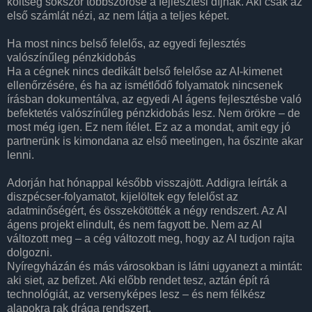
költség sokszor többszöröse a fejlesztési díjnak. Aki csak az
első számlát nézi, az nem látja a teljes képet.
Ha most nincs belső felelős, az egyedi fejlesztés
valószínűleg pénzkidobás
Ha a cégnek nincs dedikált belső felelőse az AI-kimenet
ellenőrzésére, és ha az ismétlődő folyamatok nincsenek
írásban dokumentálva, az egyedi AI ágens fejlesztésbe való
befektetés valószínűleg pénzkidobás lesz. Nem örökre – de
most még igen. Ez nem ítélet. Ez az a mondat, amit egy jó
partnerünk is kimondana az első meetingen, ha őszinte akar
lenni.
Adorján hat hónappal később visszajött. Addigra leírták a
diszpécser-folyamatot, kijelöltek egy felelőst az
adatminőségért, és összekötötték a négy rendszert. Az AI
ágens projekt elindult, és nem fagyott be. Nem az AI
változott meg – a cég változott meg, hogy az AI tudjon rajta
dolgozni.
Nyíregyházán és más városokban is látni ugyanezt a mintát:
aki siet, az befizet. Aki előbb rendet tesz, aztán épít rá
technológiát, az versenyképes lesz – és nem félkész
alapokra rak drága rendszert.