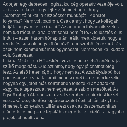
Adorján egy debreceni logisztikai cég operatív vezetője volt,
aki azzal érkezett egy fejlesztői meetingre, hogy
„automatizálni kell a diszpécser munkáját." Konkrét
folyamat? Nem volt papíron. Csak annyi, hogy „a kollégák
tudják, hogyan kell csinálni." Az autonóm folyamatkezelés
nem tud ráépülni arra, amit senki nem írt le. A fejlesztés el is
indult – aztán három hónap után leállt, mert kiderült, hogy a
rendelési adatok négy különböző rendszerből érkeznek, és
azok nem kommunikálnak egymással. Nem technikai kudarc
volt. Szervezeti.
Liliána Miskolcon HR-esként vezette be az első önéletrajz-
szűrő megoldást. Ő is azt hitte, hogy egy jó chatbot elég
lesz. Az első héten rájött, hogy nem az. A szabályalapú bot
pontosan azt csinálta, amit mondtak neki – de nem kezelte,
hogyha egy jelölt más sorrendben töltötte ki az adatokat,
vagy ha a tapasztalat nem egyezett a sablon mezőivel. Az
ügynökalapú AI-rendszer ezzel szemben kontextust kezel:
visszakérdez, döntési lépéssorozatot épít fel, és jelzi, ha a
kimenet bizonytalan. Liliána ezt csak az összehasonlítás
után értette meg – de legalább megértette, mielőtt a nagyobb
projekt elindult volna.