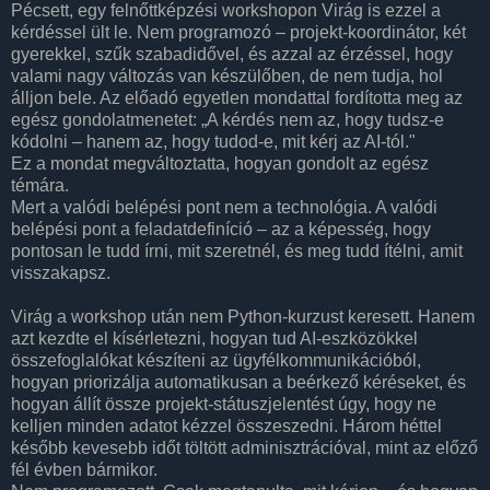
Pécsett, egy felnőttképzési workshopon Virág is ezzel a
kérdéssel ült le. Nem programozó – projekt-koordinátor, két
gyerekkel, szűk szabadidővel, és azzal az érzéssel, hogy
valami nagy változás van készülőben, de nem tudja, hol
álljon bele. Az előadó egyetlen mondattal fordította meg az
egész gondolatmenetet: „A kérdés nem az, hogy tudsz-e
kódolni – hanem az, hogy tudod-e, mit kérj az AI-tól."
Ez a mondat megváltoztatta, hogyan gondolt az egész
témára.
Mert a valódi belépési pont nem a technológia. A valódi
belépési pont a feladatdefiníció – az a képesség, hogy
pontosan le tudd írni, mit szeretnél, és meg tudd ítélni, amit
visszakapsz.
Virág a workshop után nem Python-kurzust keresett. Hanem
azt kezdte el kísérletezni, hogyan tud AI-eszközökkel
összefoglalókat készíteni az ügyfélkommunikációból,
hogyan priorizálja automatikusan a beérkező kéréseket, és
hogyan állít össze projekt-státuszjelentést úgy, hogy ne
kelljen minden adatot kézzel összeszedni. Három héttel
később kevesebb időt töltött adminisztrációval, mint az előző
fél évben bármikor.