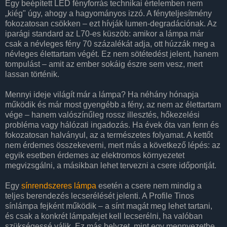
Egy beépített LED fényforrás technikai értelemben nem
„kiég" úgy, ahogy a hagyományos izzó. A fényteljesítmény
fokozatosan csökken – ezt hívják lumen-degradációnak. Az
iparági standard az L70-es küszöb: amikor a lámpa már
csak a névleges fény 70 százalékát adja, ott húzzák meg a
névleges élettartam végét. Ez nem sötétedést jelent, hanem
tompulást – amit az ember sokáig észre sem vesz, mert
lassan történik.
Mennyi ideje világít már a lámpa? Ha néhány hónapja
működik és már most gyengébb a fény, az nem az élettartam
vége – hanem valószínűleg rossz illesztés, hőkezelési
probléma vagy hálózati ingadozás. Ha évek óta van fenn és
fokozatosan halványul, az a természetes folyamat. A kettőt
nem érdemes összekeverni, mert más a következő lépés: az
egyik esetben érdemes az elektromos környezetet
megvizsgálni, a másikban lehet tervezni a csere időpontját.
Egy
sínrendszeres lámpa
esetén a csere nem mindig a
teljes berendezés lecserélését jelenti. A Profile Tinos
sínlámpa fejként működik – a sínt magát meg lehet tartani,
és csak a konkrét lámpafejet kell lecserélni, ha valóban
szükségessé válik. Ez más helyzet, mint egy mennyezetbe