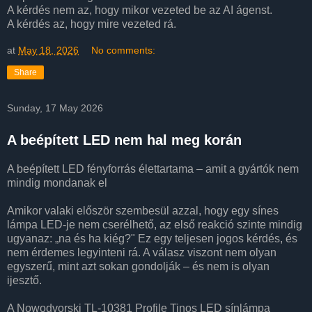
A kérdés nem az, hogy mikor vezeted be az AI ágenst.
A kérdés az, hogy mire vezeted rá.
at
May 18, 2026
No comments:
Share
Sunday, 17 May 2026
A beépített LED nem hal meg korán
A beépített LED fényforrás élettartama – amit a gyártók nem
mindig mondanak el
Amikor valaki először szembesül azzal, hogy egy sínes
lámpa LED-je nem cserélhető, az első reakció szinte mindig
ugyanaz: „na és ha kiég?" Ez egy teljesen jogos kérdés, és
nem érdemes legyinteni rá. A válasz viszont nem olyan
egyszerű, mint azt sokan gondolják – és nem is olyan
ijesztő.
A Nowodvorski TL-10381 Profile Tinos LED sínlámpa