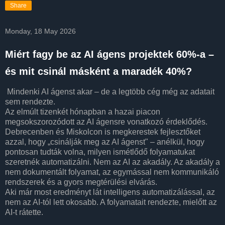
Share
Monday, 18 May 2026
Miért fagy be az AI ágens projektek 60%-a –
és mit csinál másként a maradék 40%?
Mindenki AI ágenst akar – de a legtöbb cég még az adatait
sem rendezte.
Az elmúlt tizenkét hónapban a hazai piacon
megsokszorozódott az AI ágensre vonatkozó érdeklődés.
Debrecenben és Miskolcon is megkerestek fejlesztőket
azzal, hogy „csinálják meg az AI ágenst" – anélkül, hogy
pontosan tudták volna, milyen ismétlődő folyamatukat
szeretnék automatizálni. Nem az AI az akadály. Az akadály a
nem dokumentált folyamat, az egymással nem kommunikáló
rendszerek és a gyors megtérülési elvárás.
Aki már most eredményt lát intelligens automatizálással, az
nem az AI-tól lett okosabb. A folyamatait rendezte, mielőtt az
AI-t rátette.