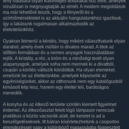
fény hatására olyan különleges textúrákat hoz létre, amelyek
vizuálisan is megnyugtatják az elmét. A modern megoldások
ma már lehetővé teszik, hogy a fényerőt és a
színhőmérsékletet is az aktuális hangulatunkhoz igazítsuk,
így a lakásunk rugalmasan alkalmazkodik az
életvitelünkhöz.
Gyakran felmerül a kérdés, hogy miként választhatunk olyan
darabot, amely évek múltán is divatos marad. A titok az
időtlen formákban és a nemes anyagok használatában
rejlik. A kristály, a réz, a króm és a minőségi textil olyan
alapanyagok, amelyek soha nem mennek ki a divatból,
csupán a körítés változik körülöttük. Ha olyan elemeket
emelünk be az életterünkbe, amelyek képviselik az
egyéniségünket, akkor az otthonunk nem egy katalógusból
kimásolt kép lesz, hanem egy élettel teli, barátságos
menedék.
A konyha és az étkező területe szintén kiemelt figyelmet
érdemel. Az étkezőasztal felett lógó lámpasor nemcsak
praktikus a közös vacsorák alatt, de keretet is ad a
beszélgetéseknek. Itt bátran kísérletezhetünk a csoportos
elrendezéssel vagy a különböző magasságba függesztett