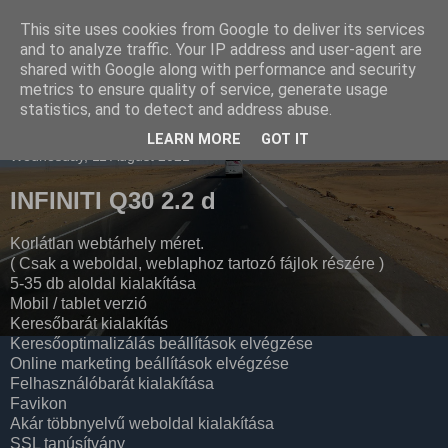
This site uses cookies from Google to deliver its services
Havidíjas webáruház
and to analyze traffic. Your IP address and user-agent are
shared with Google along with performance and security
keresőoptimalizálás
metrics to ensure quality of service, generate usage
statistics, and to detect and address abuse.
LEARN MORE
GOT IT
Wednesday, 11 August 2021
INFINITI Q30 2.2 d
Korlátlan webtárhely méret.
( Csak a weboldal, weblaphoz tartozó fájlok részére )
5-35 db aloldal kialakítása
Mobil / tablet verzió
Keresőbarát kialakítás
Keresőoptimalizálás beállítások elvégzése
Online marketing beállítások elvégzése
Felhasználóbarát kialakítása
Favikon
Akár többnyelvű weboldal kialakítása
SSL tanúsítvány