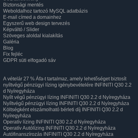
Biztonsági mentés
Weboldalhoz tartozó MySQL adatbázis
E-mail címed a domainhez
Egyszerű web design tervezés
Képváltó / Slider
Szöveges aloldal kialakítás
Galéria
Blog
Fix fejléc
GDPR süti elfogadó sáv
A vételár 27 % Áfa-t tartalmaz, amely lehetőséget biztosít
nyíltvégű pénzügyi lízing igénybevételére INFINITI Q30 2.2
d Nyíregyháza
Nyílt végű pénzügyi lízing INFINITI Q30 2.2 d Nyíregyháza
Nyíltvégű pénzügyi lízing INFINITI Q30 2.2 d Nyíregyháza
Költségként elszámolható bérleti díj INFINITI Q30 2.2 d
Nyíregyháza
Operatív lízing INFINITI Q30 2.2 d Nyíregyháza
Operatív Autólízing INFINITI Q30 2.2 d Nyíregyháza
Autófinanszírozás INFINITI Q30 2.2 d Nyíregyháza